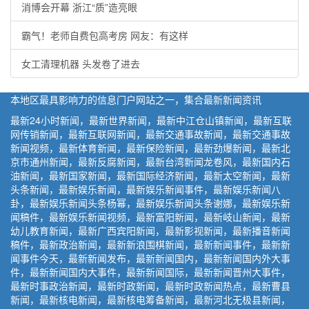
消博会开幕 浙江“质”造亮眼
霸气！老师自费包高考房 网友：有这样
女工清理机器 头发卷了进去
本地区最具影响力的信息门户网站之一，集合最新新闻资讯
最新24小时新闻，最新世界新闻，最新中江仓山镇新闻，最新互联
网传销新闻，最新互联网新闻，最新交通事故新闻，最新交通事故
新闻视频，最新体育新闻，最新保险新闻，最新劲爆新闻，最新北
京市通州新闻，最新反腐新闻，最新台湾新闻龙卷风，最新国内石
油新闻，最新国家新闻，最新国际经济新闻，最新太空新闻，最新
头条新闻，最新娱乐新闻，最新娱乐新闻事件，最新娱乐新闻八
卦，最新娱乐新闻头条杨幂，最新娱乐新闻头条谢娜，最新娱乐新
闻稿件，最新娱乐新闻视频，最新富阳新闻，最新岐山新闻，最新
幼儿教育新闻，最新广西宾阳新闻，最新影视新闻，最新播音新闻
稿件，最新政治新闻，最新新浪围棋新闻，最新新闻事件，最新新
闻事件今天，最新新闻发布，最新新闻国内，最新新闻国内外大事
件，最新新闻国内大事件，最新新闻国际，最新新闻晋州大事件，
最新时事政治新闻，最新时政新闻，最新时政新闻热点，最新曹县
新闻，最新核电新闻，最新核电筹备新闻，最新河北无极县新闻，