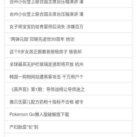
台州小伙登上联合国主席台压轴演讲 潘
台州小伙登上联合国主席台压轴演讲 潘
女子将宝宝扔给育婴师后消失 涉嫌百万
“两弹元勋”邓稼先逝世30周年 他功
这个5岁女孩正跟着爸爸租房子 爸爸却
全球最高无护栏玻璃走道即将开放 杭州
韩国一购物网站遭黑客攻击 千万用户个
《真声音》第1期：导师战椅让导师迷之
雅贝氏婴儿配方奶粉十指标不合格 被令
Pokemon Go懒人版破解版下载
产妇胎盘"长"到