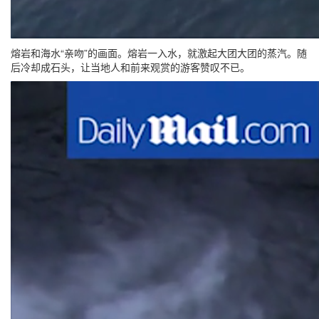
熔岩和海水“亲吻”的画面。熔岩一入水，就激起大团大团的蒸汽。随
后冷却成石头，让当地人和前来观赏的游客赞叹不已。