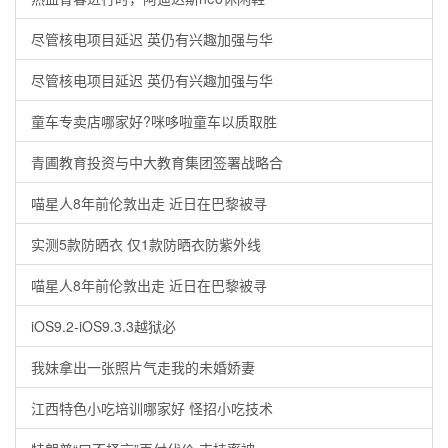
尽管核电项目延迟 英仍有兴趣加强与华
尽管核电项目延迟 英仍有兴趣加强与华
童车专卖店哪家好?咪哆啦童车以质取胜
青圃教育投资与中大教育集团签署战略合
喵星人8年前伦敦出走 近日在巴黎被寻
实测5款防晒衣 仅1款防晒衣防紫外线
喵星人8年前伦敦出走 近日在巴黎被寻
iOS9.2-iOS9.3.3越狱必
我妹拿出一张照片气走我的未婚娇妻
江西特色小吃培训哪家好 怪招小吃技术