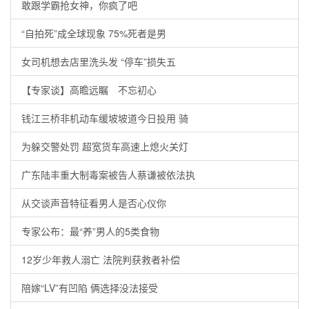
敢跟学霸抢女神，你疯了吧
“自拍死”成全球现象 75%死者是男
女司机想去店里洗头发 “停车”损失五
【专家谈】高瞻远瞩 不忘初心
钱江三桥非机动车缓坡坡道今日投用 骑
为躲交警处罚 超宽货车高速上熄火关灯
广东陆丰重大制毒案被告人蔡谦被依法执
从交谈声音特征看男人是否心仪你
专家公布：最“养”男人的5类食物
12岁少年救人溺亡 法院判获救者补偿
陪嫁“LV”有凹陷 俩选择没法接受